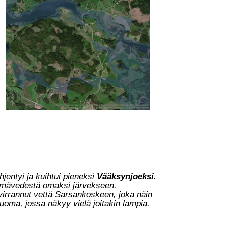
hjentyi ja kuihtui pieneksi
Vääksynjoeks
i
.
elmävedestä omaksi järvekseen.
virrannut vettä Sarsankoskeen, joka näin
n uoma, jossa näkyy vielä joitakin lampia.