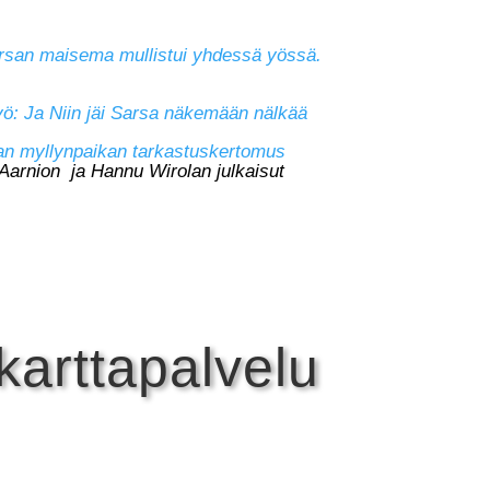
rsan maisema mullistui yhdessä yössä.
yö: Ja Niin jäi Sarsa näkemään nälkää
san myllynpaikan tarkastuskertomus
 Aarnion ja Hannu Wirolan julkaisut
arttapalvelu