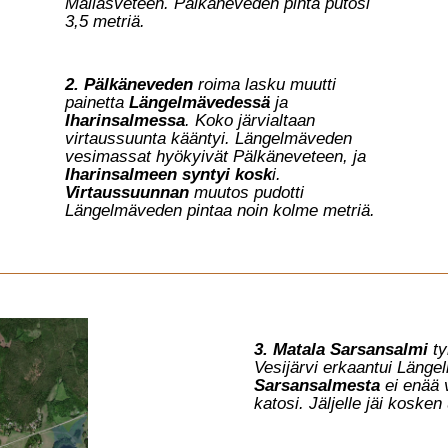
Mallasveteen. Pälkäneveden pinta putosi
3,5 metriä.
2. Pälkäneveden
roima lasku muutti
painetta
Längelmävedessä
ja
Iharinsalmessa
. Koko järvialtaan
virtaussuunta kääntyi. Längelmäveden
vesimassat hyökyivät Pälkäneveteen, ja
Iharinsalmeen syntyi kosk
i.
Virtaussuunnan
muutos pudotti
Längelmäveden pintaa noin kolme metriä.
3. Matala Sarsansalmi
ty
Vesijärvi erkaantui Läng
Sarsansalmesta
ei enää 
katosi. Jäljelle jäi koske