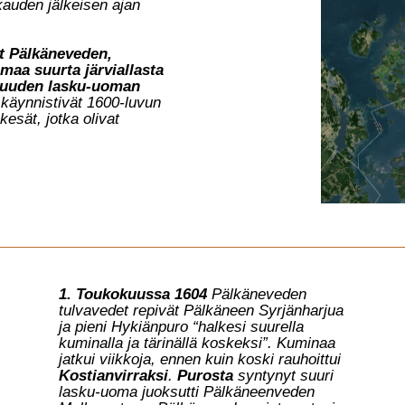
kauden jälkeisen ajan
ut Pälkäneveden,
aa suurta järviallasta
n uuden lasku-uoman
 käynnistivät 1600-luvun
kesät, jotka olivat
1. Toukokuussa 1604
Pälkäneveden
tulvavedet repivät Pälkäneen Syrjänharjua
ja pieni Hykiänpuro “halkesi suurella
kuminalla ja tärinällä koskeksi”. Kuminaa
jatkui viikkoja, ennen kuin koski rauhoittui
Kostianvirraksi
.
Purosta
syntynyt suuri
lasku-uoma juoksutti Pälkäneenveden