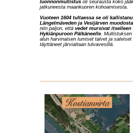
luonnonmullistus
oli seurausta koko jää
jatkuneesta maankuoren kohoamisesta.
Vuoteen 1604 tultaessa se oli kallistan
Längelmäveden ja Vesijärven muodostam
niin paljon, että
vedet mursivat itsellee
Hykiänpuroon Pälkäneelle
. Mullistuksen
alun harvinaisen lumiset talvet ja sateiset 
täyttäneet järvialtaan tulvavesillä.