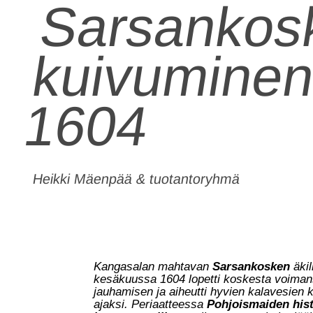
Sarsankos
kuivuminen
1604
Heikki Mäenpää & tuotantoryhmä
Kangasalan mahtavan
Sarsankosken
äki
kesäkuussa 1604 lopetti koskesta voiman
jauhamisen ja aiheutti hyvien kalavesien 
ajaksi. Periaatteessa
Pohjoismaiden hist