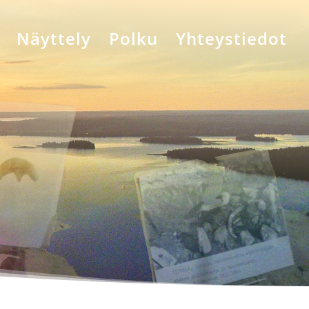
Näyttely
Polku
Yhteystiedot