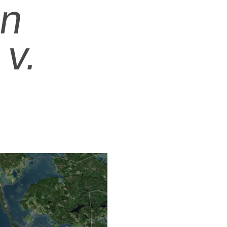
en
 v.