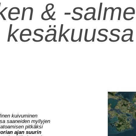
ken & -salm
 kesäkuussa
llinen kuivuminen
sa saaneiden myllyjen
katoamisen pitkäksi
orian ajan suurin