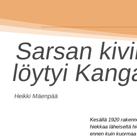
Sarsan kiv
löytyi Kang
Heikki Mäenpää
Kesällä 1920 rakenn
hiekkaa läheiseltä h
ennen kuin kuormaa o